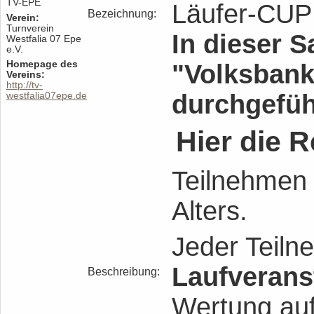
TV-EPE
Läufer-CUP
Bezeichnung:
Verein:
Turnverein
In dieser S
Westfalia 07 Epe
e.V.
Homepage des
"Volksbank
Vereins:
http://tv-
durchgefüh
westfalia07epe.de
Hier die R
Teilnehmen 
Alters.
Jeder Teil
Laufverans
Beschreibung:
Wertung au