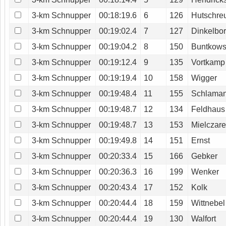
3-km Schnupper
00:18:19.6
6
126
Hutschre
3-km Schnupper
00:19:02.4
7
127
Dinkelbo
3-km Schnupper
00:19:04.2
8
150
Buntkows
3-km Schnupper
00:19:12.4
9
135
Vortkamp
3-km Schnupper
00:19:19.4
10
158
Wigger
3-km Schnupper
00:19:48.4
11
155
Schlama
3-km Schnupper
00:19:48.7
12
134
Feldhaus
3-km Schnupper
00:19:48.7
13
153
Mielczar
3-km Schnupper
00:19:49.8
14
151
Ernst
3-km Schnupper
00:20:33.4
15
166
Gebker
3-km Schnupper
00:20:36.3
16
199
Wenker
3-km Schnupper
00:20:43.4
17
152
Kolk
3-km Schnupper
00:20:44.4
18
159
Wittnebel
3-km Schnupper
00:20:44.4
19
130
Walfort