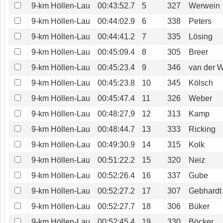
9-km Höllen-Lau
00:43:52.7
5
327
Werwein
9-km Höllen-Lau
00:44:02.9
6
338
Peters
9-km Höllen-Lau
00:44:41.2
7
335
Lösing
9-km Höllen-Lau
00:45:09.4
8
305
Breer
9-km Höllen-Lau
00:45:23.4
9
346
van der 
9-km Höllen-Lau
00:45:23.8
10
345
Kölsch
9-km Höllen-Lau
00:45:47.4
11
326
Weber
9-km Höllen-Lau
00:48:27,9
12
313
Kamp
9-km Höllen-Lau
00:48:44.7
13
333
Ricking
9-km Höllen-Lau
00:49:30.9
14
315
Kolk
9-km Höllen-Lau
00:51:22.2
15
320
Neiz
9-km Höllen-Lau
00:52:26.4
16
337
Gube
9-km Höllen-Lau
00:52:27.2
17
307
Gebhardt
9-km Höllen-Lau
00:52:27.7
18
306
Büker
9-km Höllen-Lau
00:52:45.4
19
330
Böcker