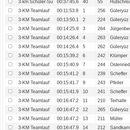
3-km Schüler-Su
00:37:45.6
40
55
Hutschre
3-KM Teamlauf
00:11:53.9
1
256
Güleryüz
3-KM Teamlauf
00:13:50.1
2
224
Güleryüz
3-KM Teamlauf
00:14:25.9
3
264
Jürgenbe
3-KM Teamlauf
00:14:26.4
4
263
Güleryüz
3-KM Teamlauf
00:14:26.4
5
262
Güleryüz
3-KM Teamlauf
00:15:39.2
6
242
Klümper
3-KM Teamlauf
00:15:40.9
7
244
Ostenrie
3-KM Teamlauf
00:15:41.2
8
239
Scheffer
3-KM Teamlauf
00:15:41.7
9
243
Pfeiler
3-KM Teamlauf
00:15:41.9
10
241
Scheffer
3-KM Teamlauf
00:16:47.2
11
210
Terhalle
3-KM Teamlauf
00:16:47.2
12
265
Güleryüz
3-KM Teamlauf
00:16:47.2
13
211
Müller
3-KM Teamlauf
00:16:47.9
14
212
Sandkam