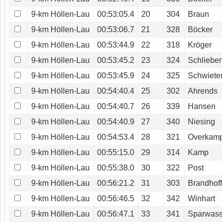
9-km Höllen-Lau
00:53:05.4
20
304
Braun
9-km Höllen-Lau
00:53:06.7
21
328
Böcker
9-km Höllen-Lau
00:53:44.9
22
318
Kröger
9-km Höllen-Lau
00:53:45.2
23
324
Schliebe
9-km Höllen-Lau
00:53:45.9
24
325
Schwiete
9-km Höllen-Lau
00:54:40.4
25
302
Ahrends
9-km Höllen-Lau
00:54:40.7
26
339
Hansen
9-km Höllen-Lau
00:54:40.9
27
340
Niesing
9-km Höllen-Lau
00:54:53.4
28
321
Overkam
9-km Höllen-Lau
00:55:15.0
29
314
Kamp
9-km Höllen-Lau
00:55:38.0
30
322
Post
9-km Höllen-Lau
00:56:21.2
31
303
Brandhof
9-km Höllen-Lau
00:56:46.5
32
342
Winhart
9-km Höllen-Lau
00:56:47.1
33
341
Sparwass