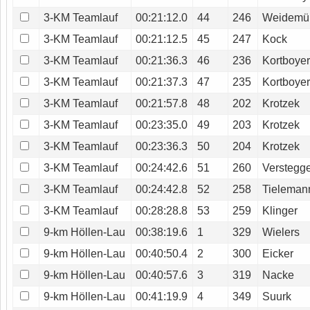
3-KM Teamlauf
00:21:12.0
44
246
Weidemül
3-KM Teamlauf
00:21:12.5
45
247
Kock
3-KM Teamlauf
00:21:36.3
46
236
Kortboye
3-KM Teamlauf
00:21:37.3
47
235
Kortboye
3-KM Teamlauf
00:21:57.8
48
202
Krotzek
3-KM Teamlauf
00:23:35.0
49
203
Krotzek
3-KM Teamlauf
00:23:36.3
50
204
Krotzek
3-KM Teamlauf
00:24:42.6
51
260
Verstegg
3-KM Teamlauf
00:24:42.8
52
258
Tieleman
3-KM Teamlauf
00:28:28.8
53
259
Klinger
9-km Höllen-Lau
00:38:19.6
1
329
Wielers
9-km Höllen-Lau
00:40:50.4
2
300
Eicker
9-km Höllen-Lau
00:40:57.6
3
319
Nacke
9-km Höllen-Lau
00:41:19.9
4
349
Suurk