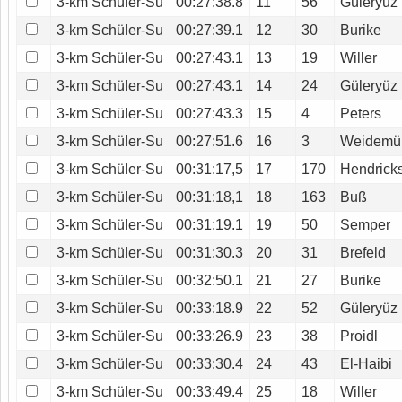
3-km Schüler-Su
00:27:38.8
11
56
Güleryüz
3-km Schüler-Su
00:27:39.1
12
30
Burike
3-km Schüler-Su
00:27:43.1
13
19
Willer
3-km Schüler-Su
00:27:43.1
14
24
Güleryüz
3-km Schüler-Su
00:27:43.3
15
4
Peters
3-km Schüler-Su
00:27:51.6
16
3
Weidemül
3-km Schüler-Su
00:31:17,5
17
170
Hendrick
3-km Schüler-Su
00:31:18,1
18
163
Buß
3-km Schüler-Su
00:31:19.1
19
50
Semper
3-km Schüler-Su
00:31:30.3
20
31
Brefeld
3-km Schüler-Su
00:32:50.1
21
27
Burike
3-km Schüler-Su
00:33:18.9
22
52
Güleryüz
3-km Schüler-Su
00:33:26.9
23
38
Proidl
3-km Schüler-Su
00:33:30.4
24
43
El-Haibi
3-km Schüler-Su
00:33:49.4
25
18
Willer