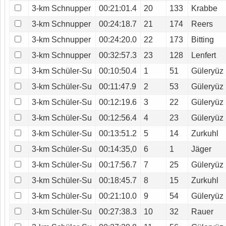
3-km Schnupper
00:21:01.4
20
133
Krabbe
3-km Schnupper
00:24:18.7
21
174
Reers
3-km Schnupper
00:24:20.0
22
173
Bitting
3-km Schnupper
00:32:57.3
23
128
Lenfert
3-km Schüler-Su
00:10:50.4
1
51
Güleryüz
3-km Schüler-Su
00:11:47.9
2
53
Güleryüz
3-km Schüler-Su
00:12:19.6
3
22
Güleryüz
3-km Schüler-Su
00:12:56.4
4
23
Güleryüz
3-km Schüler-Su
00:13:51.2
5
14
Zurkuhl
3-km Schüler-Su
00:14:35,0
6
1
Jäger
3-km Schüler-Su
00:17:56.7
7
25
Güleryüz
3-km Schüler-Su
00:18:45.7
8
15
Zurkuhl
3-km Schüler-Su
00:21:10.0
9
54
Güleryüz
3-km Schüler-Su
00:27:38.3
10
32
Rauer