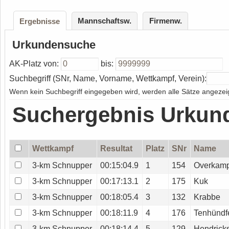
Mannschaftsw.
Firmenw.
Ergebnisse
Urkundensuche
AK-Platz von:
bis:
Suchbegriff (SNr, Name, Vorname, Wettkampf, Verein):
Wenn kein Suchbegriff eingegeben wird, werden alle Sätze angezeig
Suchergebnis Urkun
Wettkampf
Resultat
Platz
SNr
Name
3-km Schnupper
00:15:04.9
1
154
Overkam
3-km Schnupper
00:17:13.1
2
175
Kuk
3-km Schnupper
00:18:05.4
3
132
Krabbe
3-km Schnupper
00:18:11.9
4
176
Tenhündf
3-km Schnupper
00:18:14.4
5
129
Hendrick