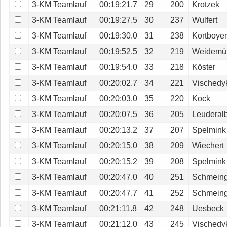
3-KM Teamlauf
00:19:21.7
29
200
Krotzek
3-KM Teamlauf
00:19:27.5
30
237
Wulfert
3-KM Teamlauf
00:19:30.0
31
238
Kortboye
3-KM Teamlauf
00:19:52.5
32
219
Weidemül
3-KM Teamlauf
00:19:54.0
33
218
Köster
3-KM Teamlauf
00:20:02.7
34
221
Vischedy
3-KM Teamlauf
00:20:03.0
35
220
Kock
3-KM Teamlauf
00:20:07.5
36
205
Leuderalb
3-KM Teamlauf
00:20:13.2
37
207
Spelmink
3-KM Teamlauf
00:20:15.0
38
209
Wiechert
3-KM Teamlauf
00:20:15.2
39
208
Spelmink
3-KM Teamlauf
00:20:47.0
40
251
Schmein
3-KM Teamlauf
00:20:47.7
41
252
Schmein
3-KM Teamlauf
00:21:11.8
42
248
Uesbeck
3-KM Teamlauf
00:21:12.0
43
245
Vischedy