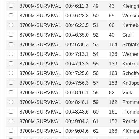
8700M-SURVIVAL
00:46:11.3
49
43
Kleingr
8700M-SURVIVAL
00:46:23.3
50
65
Wensi
8700M-SURVIVAL
00:46:23.5
51
66
Kerneb
8700M-SURVIVAL
00:46:35.0
52
40
Groll
8700M-SURVIVAL
00:46:36.3
53
164
Schlätk
8700M-SURVIVAL
00:47:13.1
54
136
Werner
8700M-SURVIVAL
00:47:13.3
55
139
Krotze
8700M-SURVIVAL
00:47:25.6
56
163
Scheffe
8700M-SURVIVAL
00:47:56.3
57
153
Knüpp
8700M-SURVIVAL
00:48:16.1
58
82
Viek
8700M-SURVIVAL
00:48:48.1
59
162
Fromm
8700M-SURVIVAL
00:48:48.6
60
161
Fromm
8700M-SURVIVAL
00:49:04.3
61
152
Rörick
8700M-SURVIVAL
00:49:04.6
62
166
Klümpe