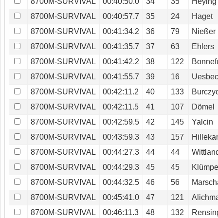
8700M-SURVIVAL
00:40:50.0
34
35
Heying
8700M-SURVIVAL
00:40:57.7
35
24
Haget
8700M-SURVIVAL
00:41:34.2
36
79
Nießer
8700M-SURVIVAL
00:41:35.7
37
63
Ehlers
8700M-SURVIVAL
00:41:42.2
38
122
Bonnef
8700M-SURVIVAL
00:41:55.7
39
16
Uesbe
8700M-SURVIVAL
00:42:11.2
40
133
Burczy
8700M-SURVIVAL
00:42:11.5
41
107
Dömel
8700M-SURVIVAL
00:42:59.5
42
145
Yalcin
8700M-SURVIVAL
00:43:59.3
43
157
Hillek
8700M-SURVIVAL
00:44:27.3
44
44
Wittlan
8700M-SURVIVAL
00:44:29.3
45
45
Klümpe
8700M-SURVIVAL
00:44:32.5
46
56
Marsch
8700M-SURVIVAL
00:45:41.0
47
121
Alichm
8700M-SURVIVAL
00:46:11.3
48
132
Rensin