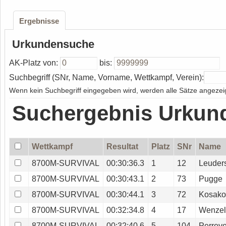
Ergebnisse
Urkundensuche
AK-Platz von:
bis:
Suchbegriff (SNr, Name, Vorname, Wettkampf, Verein):
Wenn kein Suchbegriff eingegeben wird, werden alle Sätze angezeig
Suchergebnis Urkun
Wettkampf
Resultat
Platz
SNr
Name
8700M-SURVIVAL
00:30:36.3
1
12
Leuder
8700M-SURVIVAL
00:30:43.1
2
73
Pugge
8700M-SURVIVAL
00:30:44.1
3
72
Kosako
8700M-SURVIVAL
00:32:34.8
4
17
Wenze
8700M-SURVIVAL
00:32:40.6
5
104
Perrevo