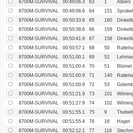
8700M-SURVIVAL
00:49:06.3
63
1
Albers
8700M-SURVIVAL
00:49:06.6
64
151
Sprake
8700M-SURVIVAL
00:50:33.6
65
160
Dinkel
8700M-SURVIVAL
00:50:38.6
66
159
Dinkel
8700M-SURVIVAL
00:50:41.9
67
158
Dinkel
8700M-SURVIVAL
00:50:57.1
68
50
Rattels
8700M-SURVIVAL
00:51:00.1
69
52
Lehma
8700M-SURVIVAL
00:51:00.4
70
51
Blümel
8700M-SURVIVAL
00:51:00.9
71
140
Rattels
8700M-SURVIVAL
00:51:00.9
72
53
Golem
8700M-SURVIVAL
00:51:21.9
73
101
Wilmin
8700M-SURVIVAL
00:51:27.9
74
102
Wilmin
8700M-SURVIVAL
00:51:55.1
75
9
Thebel
8700M-SURVIVAL
00:51:55.4
76
18
Haget
8700M-SURVIVAL
00:52:12.1
77
116
Stechm