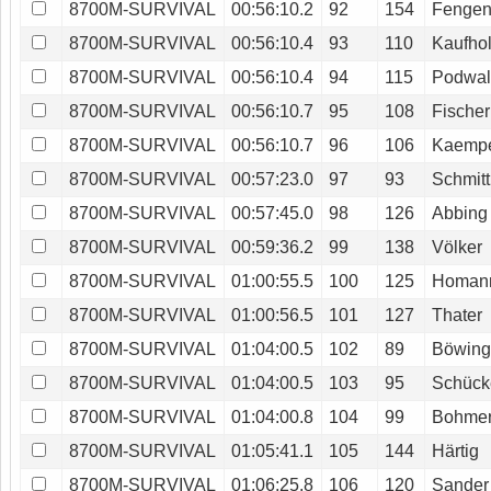
8700M-SURVIVAL
00:56:10.2
92
154
Fenge
8700M-SURVIVAL
00:56:10.4
93
110
Kaufho
8700M-SURVIVAL
00:56:10.4
94
115
Podwal
8700M-SURVIVAL
00:56:10.7
95
108
Fischer
8700M-SURVIVAL
00:56:10.7
96
106
Kaemp
8700M-SURVIVAL
00:57:23.0
97
93
Schmit
8700M-SURVIVAL
00:57:45.0
98
126
Abbing
8700M-SURVIVAL
00:59:36.2
99
138
Völker
8700M-SURVIVAL
01:00:55.5
100
125
Homan
8700M-SURVIVAL
01:00:56.5
101
127
Thater
8700M-SURVIVAL
01:04:00.5
102
89
Böwin
8700M-SURVIVAL
01:04:00.5
103
95
Schück
8700M-SURVIVAL
01:04:00.8
104
99
Bohmer
8700M-SURVIVAL
01:05:41.1
105
144
Härtig
8700M-SURVIVAL
01:06:25.8
106
120
Sander